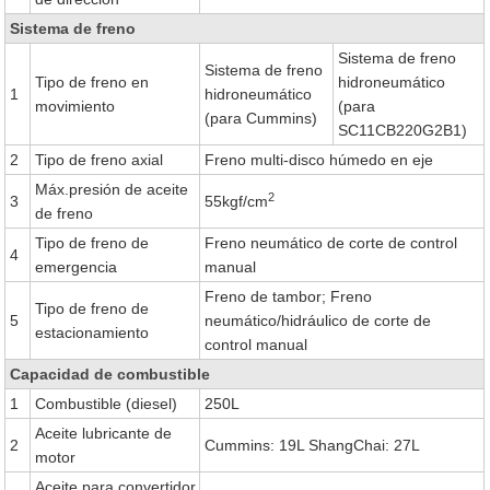
Sistema de freno
Sistema de freno
Sistema de freno
Tipo de freno en
hidroneumático
1
hidroneumático
movimiento
(para
(para Cummins)
SC11CB220G2B1)
2
Tipo de freno axial
Freno multi-disco húmedo en eje
Máx.presión de aceite
2
3
55kgf/cm
de freno
Tipo de freno de
Freno neumático de corte de control
4
emergencia
manual
Freno de tambor; Freno
Tipo de freno de
5
neumático/hidráulico de corte de
estacionamiento
control manual
Capacidad de combustible
1
Combustible (diesel)
250L
Aceite lubricante de
2
Cummins: 19L ShangChai: 27L
motor
Aceite para convertidor