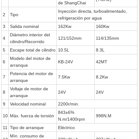
de ShangChai
Inyección directa, turboalimentado,
2
Tipo
refrigeración por agua
3
Salida nominal
162Kw
160Kw
Diámetro interior del
4
121/152mm
114/135mm
cilindro/Recorrido
5
Escape total de cilindro
10.5L
8.3L
Modelo del motor de
6
KB-24V
42MT
arranque
Potencia del motor de
7
7.5Kw
8.2Kw
arranque
Voltaje de motor de
8
24V
24V
arranque
9
Velocidad nominal
2200r/min.
843±6%
10
Máx. fuerza de torsión
998N.M
N.m/1400rpm
11
Tipo de arranque
Eléctrico
Mín. consumo de