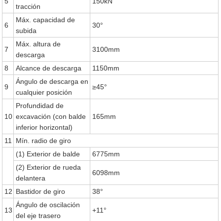
5
150kN
tracción
Máx. capacidad de
6
30°
subida
Máx. altura de
7
3100mm
descarga
8
Alcance de descarga
1150mm
Ángulo de descarga en
9
≥45°
cualquier posición
Profundidad de
10
excavación (con balde
165mm
inferior horizontal)
11
Mín. radio de giro
(1) Exterior de balde
6775mm
(2) Exterior de rueda
6098mm
delantera
12
Bastidor de giro
38°
Ángulo de oscilación
13
+11°
del eje trasero