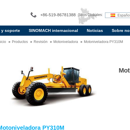
+86-519-86781388
Sitios Globales:
Españo
 y soporte
SINOMACH internacional
Noticias
Sobre no
nicio
Productos
Revisión
Motoniveladora
Motoniveladora PY310M
Mot
Motoniveladora PY310M