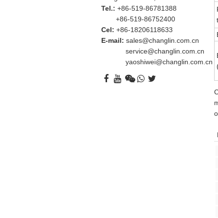
Tel.:
+86-519-86781388
+86-519-86752400
Cel:
+86-18206118633
E-mail:
sales@changlin.com.cn
service@changlin.com.cn
yaoshiwei@changlin.com.cn
C
m
o