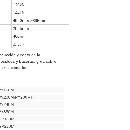
126kN
144kN
4920mm ×695mm
2885mm
460mm
3, 5, 7
ducción y venta de la
esiduos y basuras, grúa sobre
s relacionados.
 PY160M
 PY200M/PY200MH
 PY240M
 PY350M
 GP180M
 GP220M