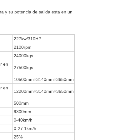
a y su potencia de salida esta en un
227kw/310HP
2100rpm
24000kgs
or en
27500kgs
10500mm×3140mm×3650mm
or en
12200mm×3140mm×3650mm
500mm
9300mm
0-40km/h
0-27.1km/h
25%