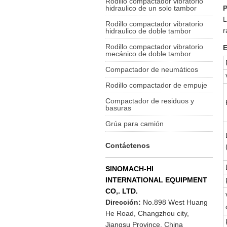
Rodillo compactador vibratorio
hidraulico de un solo tambor
L
Rodillo compactador vibratorio
r
hidraulico de doble tambor
Rodillo compactador vibratorio
E
mecánico de doble tambor
Compactador de neumáticos
Rodillo compactador de empuje
Compactador de residuos y
basuras
Grúa para camión
Contáctenos
SINOMACH-HI
INTERNATIONAL EQUIPMENT
CO,. LTD.
Dirección:
No.898 West Huang
He Road, Changzhou city,
Jiangsu Province, China