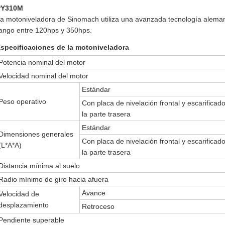
PY310M
a motoniveladora de Sinomach utiliza una avanzada tecnología aleman
ango entre 120hps y 350hps.
specificaciones de la motoniveladora
Potencia nominal del motor
Velocidad nominal del motor
Estándar
Peso operativo
Con placa de nivelación frontal y escarificad
la parte trasera
Estándar
Dimensiones generales
Con placa de nivelación frontal y escarificad
(L*A*A)
la parte trasera
Distancia mínima al suelo
Radio mínimo de giro hacia afuera
Avance
Velocidad de
desplazamiento
Retroceso
Pendiente superable