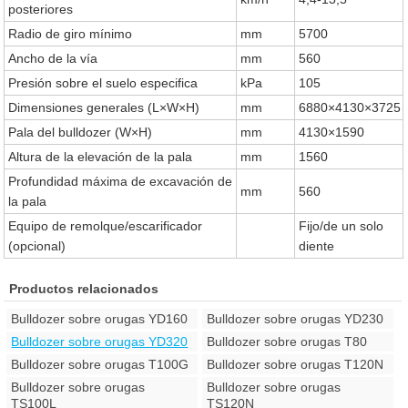
posteriores
Radio de giro mínimo
mm
5700
Ancho de la vía
mm
560
Presión sobre el suelo especifica
kPa
105
Dimensiones generales (L×W×H)
mm
6880×4130×3725
Pala del bulldozer (W×H)
mm
4130×1590
Altura de la elevación de la pala
mm
1560
Profundidad máxima de excavación de
mm
560
la pala
Equipo de remolque/escarificador
Fijo/de un solo
(opcional)
diente
Productos relacionados
Bulldozer sobre orugas YD160
Bulldozer sobre orugas YD230
Bulldozer sobre orugas YD320
Bulldozer sobre orugas T80
Bulldozer sobre orugas T100G
Bulldozer sobre orugas T120N
Bulldozer sobre orugas
Bulldozer sobre orugas
TS100L
TS120N