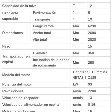
Capacidad de la tolva
T
12
Pavimentación
°
6
Pendiente
superable
Transporte
°
10
Longitud total
Mm
6290
Dimensiones
Ancho total
Mm
2690
Alto total
Mm
2820
Peso
T
15
Diámetro
Mm
360
Transportador en
Inclinación de la banda
espiral
Mm
280
de rodamiento
Dongfeng Cummins
Modelo del motor
4BTA3.9-C125
Potencia del motor
kW
93
Revoluciones
r/min
2200
Velocidad del raspador
m/min
13
Velocidad del alimentador en espiral
r/min
0-16
Motor para vibración
Mpa
16