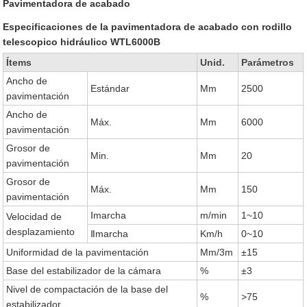
Pavimentadora de acabado
Especificaciones de la pavimentadora de acabado con rodillo
telescopico hidráulico WTL6000B
Ítems
Unid.
Parámetros
Ancho de
Estándar
Mm
2500
pavimentación
Ancho de
Máx.
Mm
6000
pavimentación
Grosor de
Min.
Mm
20
pavimentación
Grosor de
Máx.
Mm
150
pavimentación
Ⅰmarcha
m/min
1~10
Velocidad de
desplazamiento
Ⅱmarcha
Km/h
0~10
Uniformidad de la pavimentación
Mm/3m
±15
Base del estabilizador de la cámara
%
±3
Nivel de compactación de la base del
%
>75
estabilizador