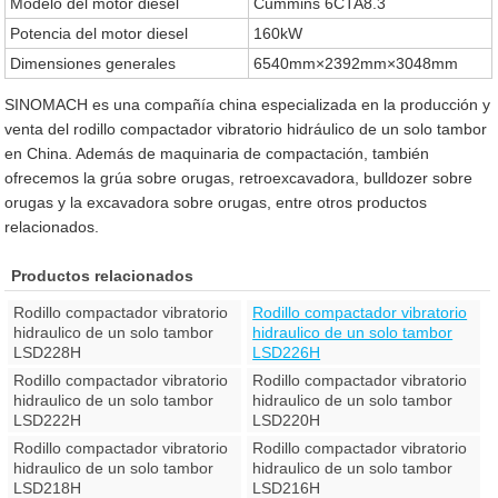
Modelo del motor diesel
Cummins 6CTA8.3
Potencia del motor diesel
160kW
Dimensiones generales
6540mm×2392mm×3048mm
SINOMACH es una compañía china especializada en la producción y
venta del rodillo compactador vibratorio hidráulico de un solo tambor
en China. Además de maquinaria de compactación, también
ofrecemos la grúa sobre orugas, retroexcavadora, bulldozer sobre
orugas y la excavadora sobre orugas, entre otros productos
relacionados.
Productos relacionados
Rodillo compactador vibratorio
Rodillo compactador vibratorio
hidraulico de un solo tambor
hidraulico de un solo tambor
LSD228H
LSD226H
Rodillo compactador vibratorio
Rodillo compactador vibratorio
hidraulico de un solo tambor
hidraulico de un solo tambor
LSD222H
LSD220H
Rodillo compactador vibratorio
Rodillo compactador vibratorio
hidraulico de un solo tambor
hidraulico de un solo tambor
LSD218H
LSD216H