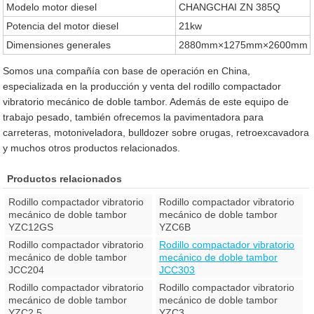
Modelo motor diesel
CHANGCHAI ZN 385Q
Potencia del motor diesel
21kw
Dimensiones generales
2880mm×1275mm×2600mm
Somos una compañía con base de operación en China,
especializada en la producción y venta del rodillo compactador
vibratorio mecánico de doble tambor. Además de este equipo de
trabajo pesado, también ofrecemos la pavimentadora para
carreteras, motoniveladora, bulldozer sobre orugas, retroexcavadora
y muchos otros productos relacionados.
Productos relacionados
Rodillo compactador vibratorio
Rodillo compactador vibratorio
mecánico de doble tambor
mecánico de doble tambor
YZC12GS
YZC6B
Rodillo compactador vibratorio
Rodillo compactador vibratorio
mecánico de doble tambor
mecánico de doble tambor
JCC204
JCC303
Rodillo compactador vibratorio
Rodillo compactador vibratorio
mecánico de doble tambor
mecánico de doble tambor
YZC2.5
YZC3