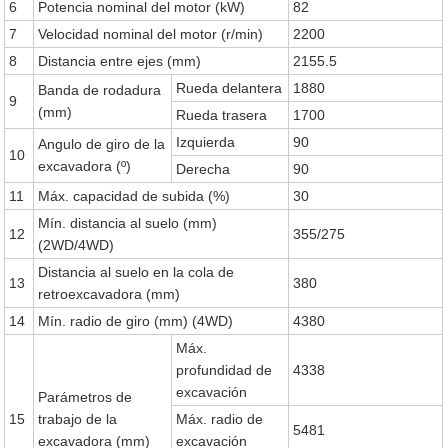
6
Potencia nominal del motor (kW)
82
7
Velocidad nominal del motor (r/min)
2200
8
Distancia entre ejes (mm)
2155.5
Rueda delantera
1880
Banda de rodadura
9
(mm)
Rueda trasera
1700
Izquierda
90
Angulo de giro de la
10
excavadora (º)
Derecha
90
11
Máx. capacidad de subida (%)
30
Mín. distancia al suelo (mm)
12
355/275
(2WD/4WD)
Distancia al suelo en la cola de
13
380
retroexcavadora (mm)
14
Mín. radio de giro (mm) (4WD)
4380
Máx.
profundidad de
4338
excavación
Parámetros de
15
trabajo de la
Máx. radio de
5481
excavadora (mm)
excavación