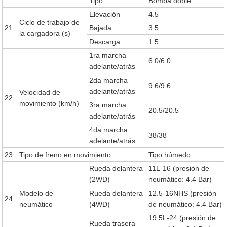
Tipo
Bomba doble
Elevación
4.5
Ciclo de trabajo de
21
Bajada
3.5
la cargadora (s)
Descarga
1.5
1ra marcha
6.0/6.0
adelante/atrás
2da marcha
9.6/9.6
adelante/atrás
Velocidad de
22
movimiento (km/h)
3ra marcha
20.5/20.5
adelante/atrás
4da marcha
38/38
adelante/atrás
23
Tipo de freno en movimiento
Tipo húmedo
Rueda delantera
11L-16 (presión de
(2WD)
neumático: 4.4 Bar)
Modelo de
Rueda delantera
12.5-16NHS (presión
24
neumático
(4WD)
de neumático: 4.4 Bar)
19.5L-24 (presión de
Rueda trasera