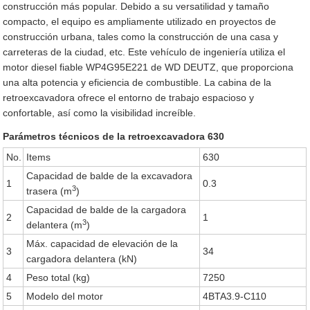
construcción más popular. Debido a su versatilidad y tamaño
compacto, el equipo es ampliamente utilizado en proyectos de
construcción urbana, tales como la construcción de una casa y
carreteras de la ciudad, etc. Este vehículo de ingeniería utiliza el
motor diesel fiable WP4G95E221 de WD DEUTZ, que proporciona
una alta potencia y eficiencia de combustible. La cabina de la
retroexcavadora ofrece el entorno de trabajo espacioso y
confortable, así como la visibilidad increíble.
Parámetros técnicos de la retroexcavadora 630
No.
Items
630
Capacidad de balde de la excavadora
1
0.3
3
trasera (m
)
Capacidad de balde de la cargadora
2
1
3
delantera (m
)
Máx. capacidad de elevación de la
3
34
cargadora delantera (kN)
4
Peso total (kg)
7250
5
Modelo del motor
4BTA3.9-C110