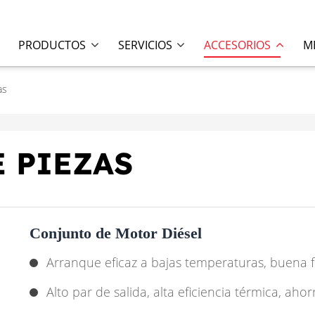
PRODUCTOS
SERVICIOS
ACCESORIOS
M
as
 PIEZAS
Conjunto de Motor Diésel
Arranque eficaz a bajas temperaturas, buena fiab
Alto par de salida, alta eficiencia térmica, ah