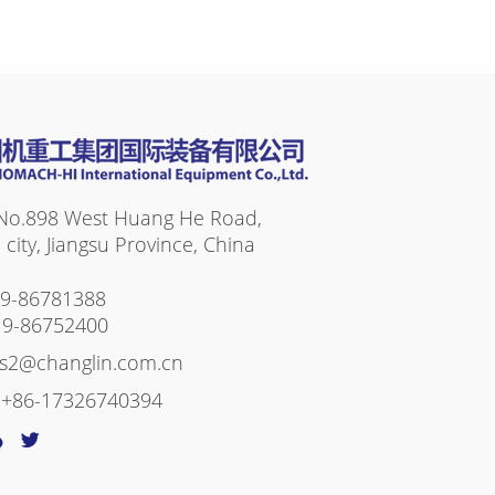
 No.898 West Huang He Road,
ity, Jiangsu Province, China
19-86781388
19-86752400
es2@changlin.com.cn
:
+86-17326740394
