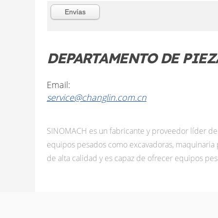
DEPARTAMENTO DE PIEZ
Email:
service@changlin.com.cn
SINOMACH es un fabricante y proveedor líder de 
equipos pesados como excavadoras, maquinaria p
de alta calidad y es capaz de ofrecer equipos pes