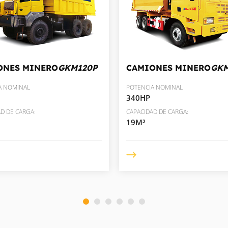
ONES MINERO
GKM120P
CAMIONES MINERO
GK
A NOMINAL
POTENCIA NOMINAL
340HP
D DE CARGA:
CAPACIDAD DE CARGA:
19M³