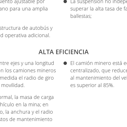
iento ajustable por
La suspensión no indepe
plano para una amplia
superar la alta tasa de f
ballestas;
structura de autobús y
d operativa adicional.
ALTA EFICIENCIA
ntre ejes y una longitud
El camión minero está e
on los camiones mineros
centralizado, que reduc
medida el radio de giro
al mantenimiento del veh
 movilidad.
es superior al 85%.
rmal, la masa de carga
hículo en la mina; en
 la anchura y el radio
ostos de mantenimiento