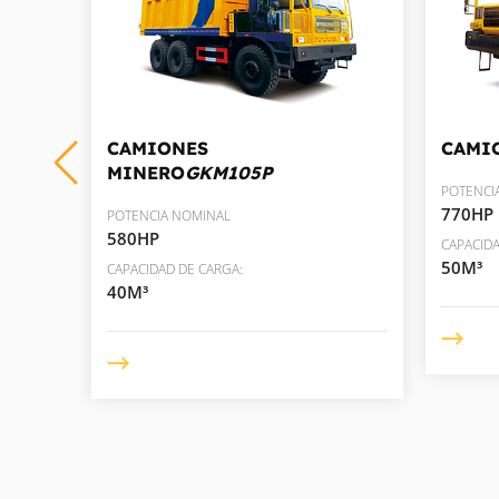
95P
CAMIONES
CAMI
MINERO
GKM105P
POTENCI
770HP
POTENCIA NOMINAL
580HP
CAPACIDA
50M³
CAPACIDAD DE CARGA:
40M³