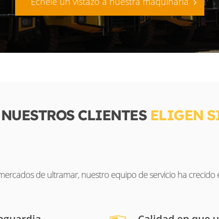
Échele un vistazo a nuestra maquinaria
 NUESTROS CLIENTES
ELIGEN 
ercados de ultramar, nuestro equipo de servicio ha crecido
anguardia
Calidad en que u