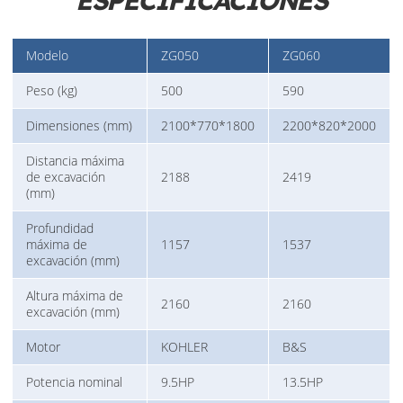
ESPECIFICACIONES
Modelo
ZG050
ZG060
Peso (kg)
500
590
Dimensiones (mm)
2100*770*1800
2200*820*2000
Distancia máxima
de excavación
2188
2419
(mm)
Profundidad
máxima de
1157
1537
excavación (mm)
Altura máxima de
2160
2160
excavación (mm)
Motor
KOHLER
B&S
Potencia nominal
9.5HP
13.5HP