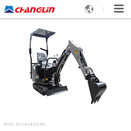

MINI EXCAVADORA