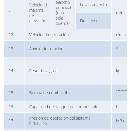
Gancho
Levantamiento
Velocidad
principal
máxima
11
(una
m/min
de
sola
elevación
Descenso
cuerda)
12
Velocidad de rotación
r/min
13
Ángulo de rotación
°
14
Peso de la grúa
kg
--------
15
Bomba de combustible
-----
16
Capacidad del tanque de combustible
L
Presión de operación del sistema
17
MPa
hidráulico