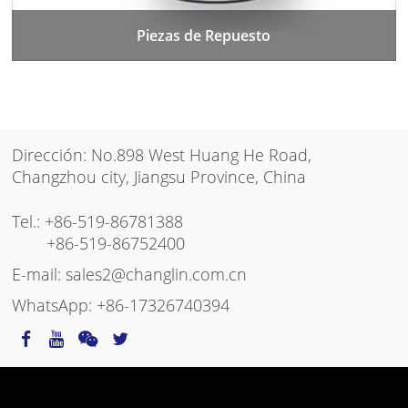
Piezas de Repuesto
Dirección: No.898 West Huang He Road,
Changzhou city, Jiangsu Province, China
Tel.:
+86-519-86781388
+86-519-86752400
E-mail:
sales2@changlin.com.cn
WhatsApp:
+86-17326740394
