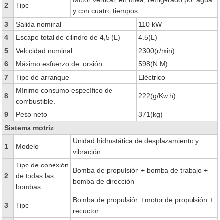
Motor vertical, en línea, refrigerado por agua
2
Tipo
y con cuatro tiempos
3
Salida nominal
110 kW
4
Escape total de cilindro de 4,5 (L)
4.5(L)
5
Velocidad nominal
2300(r/min)
6
Máximo esfuerzo de torsión
598(N.M)
7
Tipo de arranque
Eléctrico
Mínimo consumo específico de
8
222(g/Kw.h)
combustible.
9
Peso neto
371(kg)
Sistema motriz
Unidad hidrostática de desplazamiento y
1
Modelo
vibración
Tipo de conexión
Bomba de propulsión + bomba de trabajo +
2
de todas las
bomba de dirección
bombas
Bomba de propulsión +motor de propulsión +
3
Tipo
reductor