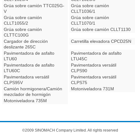
Grúa sobre camión TTC025G-
Grúa sobre camión
V
CLLT1036/1
Grúa sobre camión
Grúa sobre camión
CLLT1055/2
CLLT1070/1
Grúa sobre camión
Grúa sobre camión CLLT1130
CLTTC100G
Cargador de dirección
Carretilla elevadora CPCD25N
deslizante 265C
Pavimentadora de asfalto
Pavimentadora de asfalto
LTU60
LTU45C
Pavimentadora de asfalto
Pavimentadora versátil
LTU60C
CLPS90
Pavimentadora versátil
Pavimentadora versátil
CLPS95V
CLPS75
Camión hormigonera/Camión
Motoniveladora 731M
mezclador de hormigón
Motoniveladora 735M
©2009 SINOMACH Company Limited. All rights reserved