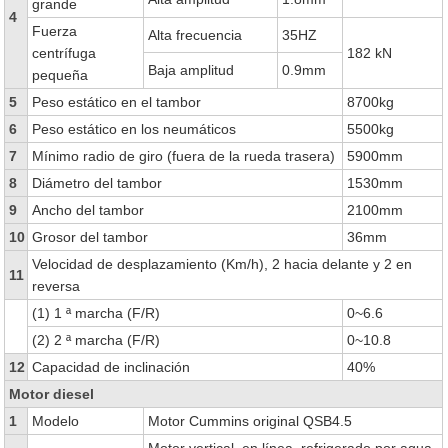
grande
4
Fuerza
Alta frecuencia
35HZ
centrífuga
182 kN
Baja amplitud
0.9mm
pequeña
5
Peso estático en el tambor
8700kg
6
Peso estático en los neumáticos
5500kg
7
Mínimo radio de giro (fuera de la rueda trasera)
5900mm
8
Diámetro del tambor
1530mm
9
Ancho del tambor
2100mm
10
Grosor del tambor
36mm
Velocidad de desplazamiento (Km/h), 2 hacia delante y 2 en
11
reversa
(1) 1 ª marcha (F/R)
0~6.6
(2) 2 ª marcha (F/R)
0~10.8
12
Capacidad de inclinación
40%
Motor diesel
1
Modelo
Motor Cummins original QSB4.5