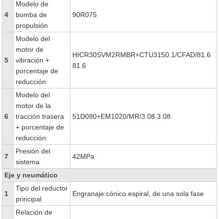
Modelo de
4
bomba de
90R075
propulsión
Modelo del
motor de
HICR30SVM2RMBR+CTU3150.1/CFAD/81.6
5
vibración +
81.6
porcentaje de
reducción
Modelo del
motor de la
6
tracción trasera
51D080+EM1020/MR/3.08 3.08
+ porcentaje de
reducción
Presión del
7
42MPa
sistema
Eje y neumático
Tipo del reductor
1
Engranaje cónico espiral, de una sola fase
principal
Relación de