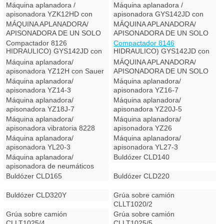
RODILLO (ACCIONAMIENTO
RODILLO (ACCIONAMIENTO
Máquina aplanadora /
Máquina aplanadora /
MECÁNICO) GYS122J con
MECÁNICO) GYS122J con
apisonadora YZK12HD con
apisonadora GYS142JD con
Rexroth
Sauer
Sauer
Rexroth
MÁQUINA APLANADORA/
MÁQUINA APLANADORA/
APISONADORA DE UN SOLO
APISONADORA DE UN SOLO
RODILLO (ACCIONAMIENTO
RODILLO (ACCIONAMIENTO
Compactador 8126
Compactador 8146
HIDRÁULICO) GYS142JD con
HIDRÁULICO) GYS142JD con
Sauer
Sauer
Máquina aplanadora/
MÁQUINA APLANADORA/
apisonadora YZ12H con Sauer
APISONADORA DE UN SOLO
RODILLO (ACCIONAMIENTO
Máquina aplanadora/
Máquina aplanadora/
HIDRÁULICO) GYS142J con
apisonadora YZ14-3
apisonadora YZ16-7
Sauer
Máquina aplanadora/
Máquina aplanadora/
apisonadora YZ18J-7
apisonadora YZ20J-5
Máquina aplanadora/
Máquina aplanadora/
apisonadora vibratoria 8228
apisonadora YZ26
Máquina aplanadora/
Máquina aplanadora/
apisonadora YL20-3
apisonadora YL27-3
Máquina aplanadora/
Buldózer CLD140
apisonadora de neumáticos
8302
Buldózer CLD165
Buldózer CLD220
Buldózer CLD320Y
Grúa sobre camión
CLLT1020/2
Grúa sobre camión
Grúa sobre camión
CLLT1025/4
CLLT1025/5