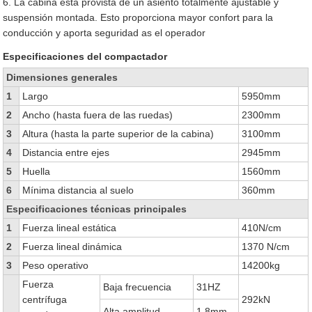
6. La cabina está provista de un asiento totalmente ajustable y
suspensión montada. Esto proporciona mayor confort para la
conducción y aporta seguridad as el operador
Especificaciones del compactador
Dimensiones generales
1
Largo
5950mm
2
Ancho (hasta fuera de las ruedas)
2300mm
3
Altura (hasta la parte superior de la cabina)
3100mm
4
Distancia entre ejes
2945mm
5
Huella
1560mm
6
Mínima distancia al suelo
360mm
Especificaciones técnicas principales
1
Fuerza lineal estática
410N/cm
2
Fuerza lineal dinámica
1370 N/cm
3
Peso operativo
14200kg
Fuerza
Baja frecuencia
31HZ
centrífuga
292kN
Alta amplitud
1.8mm