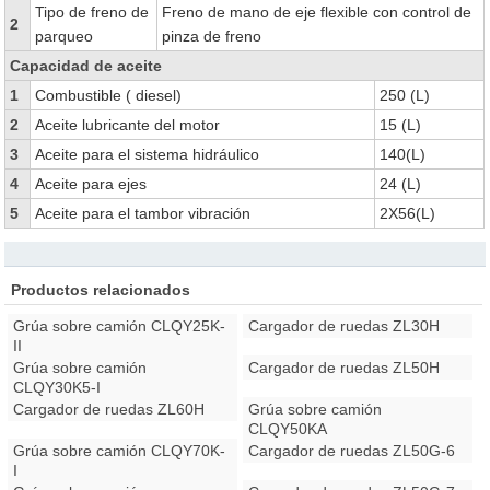
Tipo de freno de
Freno de mano de eje flexible con control de
2
parqueo
pinza de freno
Capacidad de aceite
1
Combustible ( diesel)
250 (L)
2
Aceite lubricante del motor
15 (L)
3
Aceite para el sistema hidráulico
140(L)
4
Aceite para ejes
24 (L)
5
Aceite para el tambor vibración
2X56(L)
Productos relacionados
Grúa sobre camión CLQY25K-
Cargador de ruedas ZL30H
II
Grúa sobre camión
Cargador de ruedas ZL50H
CLQY30K5-I
Cargador de ruedas ZL60H
Grúa sobre camión
CLQY50KA
Grúa sobre camión CLQY70K-
Cargador de ruedas ZL50G-6
I