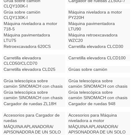
Grúa sobre camión
Cargador de ruedas ZL50G-7
CLQY100K-I
Grúa sobre camión
Máquina niveladora a motor
CLQY130K-I
PY220H
Máquina niveladora a motor
Máquina pavimentadora
718-5
LTU90
Máquina pavimentadora
Máquina retroexcavadora
LTU75
WZC20
Retroexcavadora 620CS
Carretilla elevadora CLCD30
Carretilla elevadora
Carretilla elevadora CLCD100
CLCD50/CLCD70
Carretilla elevadora CLD25
Grúas sobre camión
Grúa telescópica sobre
Grúa telescópica sobre
camión SINOMACH con chasis
camión SINOMACH con chasis
Dongfeng
FAW
Grúa telescópica sobre
Grúa telescópica sobre
camión SINOMACH con chasis
camión SINOMACH con chasis
FOTON
JAC
Cargador de ruedas ZL18H
Cargador de ruedas 948
Accesorios para Cargador de
Accesorios para Máquina
ruedas
niveladora a motor
MÁQUINA APLANADORA/
MÁQUINA APLANADORA/
APISONADORA DE UN SOLO
APISONADORA DE UN SOLO