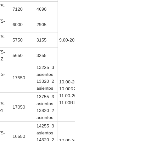
30
S-
opcional)
7120
4690
S-
6000
2905
S-
YC4E140-
5750
3155
9.00-20
103
2
30
S-
5650
3255
2Z
13225 3
S-
asientos
ISDe270
17550
I
13320 2
10.00-20
30
198
asientos
10.00R20
ISDe245
180
11.00-20
30
13755 3
213
11.00R20
ISLe290
S-
asientos
17050
30
ZI
13820 2
asientos
14255 3
S-
asientos
ISDe270
16550
I
14320 2
10.00-20
30