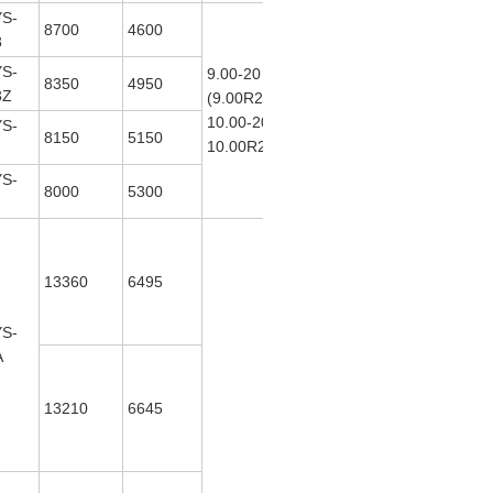
S-
8700
4600
ISDe180
3
30
S-
9.00-20
8350
4950
(ISDe185
132
3Z
(9.00R20
30
136
10.00-20
S-
ISDe210
155
8150
5150
10.00R20)
30
S-
opcional)
8000
5300
13360
6495
S-
A
13210
6645