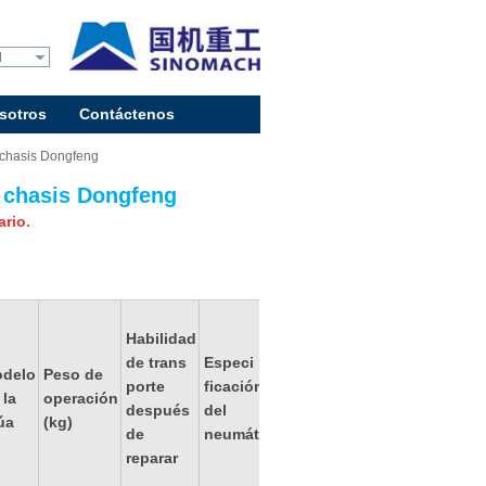
l
sotros
Contáctenos
chasis Dongfeng
 chasis Dongfeng
ario.
Habilidad
de trans
Especi
delo
Peso de
porte
ficación
Modelo
Potencia
 la
operación
después
del
del motor
(KW)
úa
(kg)
de
neumático
reparar