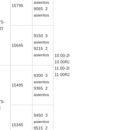
asientos
15795
9065 2
asientos
S-
ZI
9150 3
asientos
15645
9215 2
ISDe230
asientos
10.00-20
30
169
10.00R20
ISDe245
180
11.00-20
30
198
11.00R20
ISDe270
9300 3
30
asientos
15495
9365 2
asientos
S-
I
9450 3
asientos
15345
9515 2