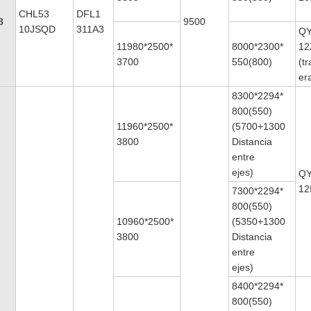
CHL53
DFL1
8
9500
10JSQD
311A3
QY
11980*2500*
8000*2300*
12
3700
550(800)
(tr
er
8300*2294*
800(550)
11960*2500*
(5700+1300
3800
Distancia
entre
ejes)
QY
12
7300*2294*
800(550)
10960*2500*
(5350+1300
3800
Distancia
entre
ejes)
8400*2294*
800(550)