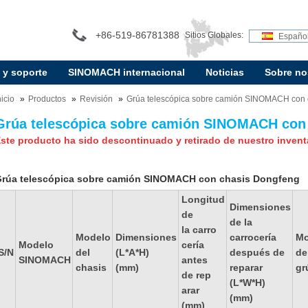
+86-519-86781388
Sitios Globales:
Españo
 y soporte
SINOMACH internacional
Noticias
Sobre no
nicio
Productos
Revisión
Grúa telescópica sobre camión SINOMACH con 
Grúa telescópica sobre camión SINOMACH con
ste producto ha sido descontinuado y retirado de nuestro invent
rúa telescópica sobre camión SINOMACH con chasis Dongfeng
Longitud
Dimensiones
de
de la
la carro
Modelo
Dimensiones
carrocería
Mo
Modelo
cería
S/N
del
(L*A*H)
después de
de
SINOMACH
antes
chasis
(mm)
reparar
gr
de rep
(L*W*H)
arar
(mm)
(mm)