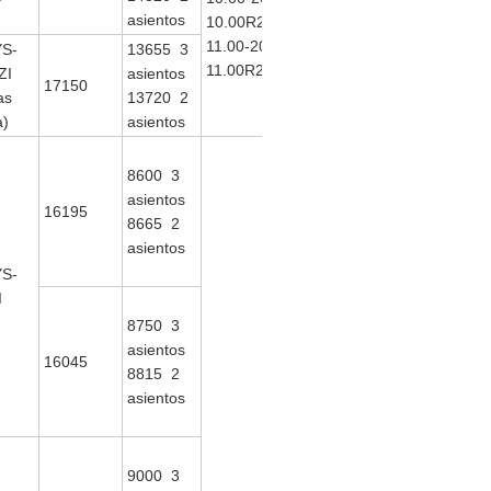
198
asientos
10.00R20
ISDe245
180
11.00-20
30
S-
13655 3
213
11.00R20
ISLe290
ZI
asientos
17150
30
as
13720 2
a)
asientos
8600 3
asientos
16195
8665 2
asientos
S-
I
8750 3
asientos
16045
8815 2
asientos
9000 3