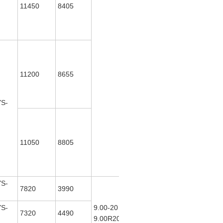
11450
8405
11200
8655
S-
11050
8805
S-
7820
3990
ISDe180
30
S-
9.00-20
132
7320
4490
(ISDe185
9.00R20
136