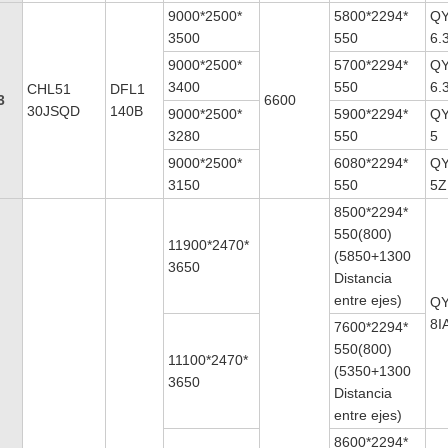
9000*2500*
5800*2294*
QY
3500
550
6.
9000*2500*
5700*2294*
QY
3400
550
6.
CHL51
DFL1
3
6600
30JSQD
140B
9000*2500*
5900*2294*
QY
3280
550
5
9000*2500*
6080*2294*
QY
3150
550
5Z
8500*2294*
550(800)
11900*2470*
(5850+1300
3650
Distancia
entre ejes)
QY
8I
7600*2294*
550(800)
11100*2470*
(5350+1300
3650
Distancia
entre ejes)
8600*2294*