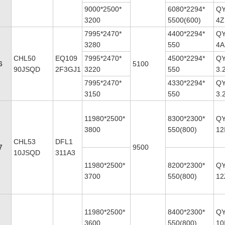
9000*2500*
6080*2294*
QY
3200
5500(600)
4Z
7995*2470*
4400*2294*
QY
3280
550
4A
CHL50
EQ109
7995*2470*
4500*2294*
QY
6
5100
90JSQD
2F3GJ1
3220
550
3.
7995*2470*
4330*2294*
QY
3150
550
3.
11980*2500*
8300*2300*
QY
3800
550(800)
12
CHL53
DFL1
7
9500
10JSQD
311A3
11980*2500*
8200*2300*
QY
3700
550(800)
12
11980*2500*
8400*2300*
QY
3600
550(800)
10