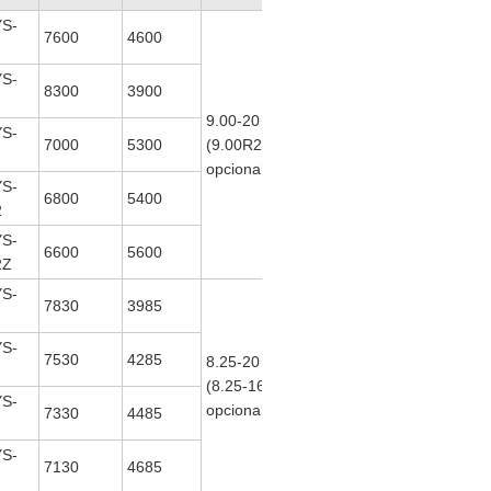
S-
7600
4600
ISDe160
S-
8300
3900
30
9.00-20
(ISEe 180
118
S-
7000
5300
(9.00R20
30
132
opcional)
ISDe185
136
S-
30
6800
5400
2
opcional)
S-
6600
5600
2Z
S-
7830
3985
YC4E140-
S-
7530
4285
8.25-20
30 Yuchai
103
(8.25-16
(ISDe140
103
S-
opcional)
30
7330
4485
opcional)
S-
7130
4685