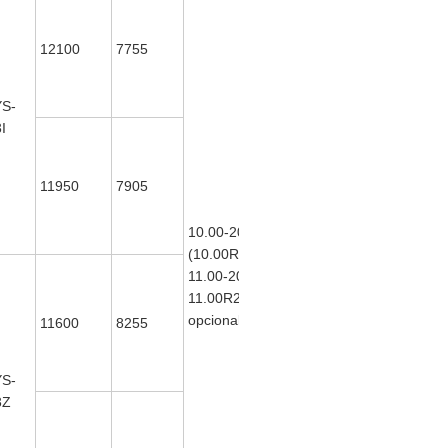
12100
7755
S-
3I
11950
7905
10.00-20
ISDe230
(10.00R20
30
169
11.00-20
(ISDe210
155
11.00R20
30
opcional)
opcional)
11600
8255
S-
3Z