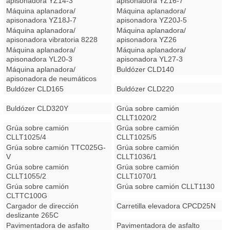
apisonadora YZ14-3
apisonadora YZ16-7
Sauer
Máquina aplanadora/
Máquina aplanadora/
apisonadora YZ18J-7
apisonadora YZ20J-5
Máquina aplanadora/
Máquina aplanadora/
apisonadora vibratoria 8228
apisonadora YZ26
Máquina aplanadora/
Máquina aplanadora/
apisonadora YL20-3
apisonadora YL27-3
Máquina aplanadora/
Buldózer CLD140
apisonadora de neumáticos
8302
Buldózer CLD165
Buldózer CLD220
Buldózer CLD320Y
Grúa sobre camión
CLLT1020/2
Grúa sobre camión
Grúa sobre camión
CLLT1025/4
CLLT1025/5
Grúa sobre camión TTC025G-
Grúa sobre camión
V
CLLT1036/1
Grúa sobre camión
Grúa sobre camión
CLLT1055/2
CLLT1070/1
Grúa sobre camión
Grúa sobre camión CLLT1130
CLTTC100G
Cargador de dirección
Carretilla elevadora CPCD25N
deslizante 265C
Pavimentadora de asfalto
Pavimentadora de asfalto