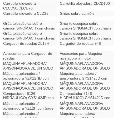
Carretilla elevadora
Carretilla elevadora CLCD100
CLCD50/CLCD70
Carretilla elevadora CLD25
Grúas sobre camión
Grúa telescópica sobre
Grúa telescópica sobre
camión SINOMACH con chasis
camión SINOMACH con chasis
Dongfeng
FAW
Grúa telescópica sobre
Grúa telescópica sobre
camión SINOMACH con chasis
camión SINOMACH con chasis
FOTON
JAC
Cargador de ruedas ZL18H
Cargador de ruedas 948
Accesorios para Cargador de
Accesorios para Máquina
ruedas
niveladora a motor
MÁQUINA APLANADORA/
MÁQUINA APLANADORA/
APISONADORA DE UN SOLO
APISONADORA DE UN SOLO
RODILLO (ACCIONAMIENTO
RODILLO (ACCIONAMIENTO
Máquina aplanadora /
Máquina aplanadora /
MECÁNICO) GYS122J con
MECÁNICO) GYS122J con
apisonadora YZK12HD con
apisonadora GYS142JD con
Rexroth
Sauer
Sauer
Rexroth
MÁQUINA APLANADORA/
MÁQUINA APLANADORA/
APISONADORA DE UN SOLO
APISONADORA DE UN SOLO
RODILLO (ACCIONAMIENTO
RODILLO (ACCIONAMIENTO
Compactador 8126
Compactador 8146
HIDRÁULICO) GYS142JD con
HIDRÁULICO) GYS142JD con
Sauer
Sauer
Máquina aplanadora/
MÁQUINA APLANADORA/
apisonadora YZ12H con Sauer
APISONADORA DE UN SOLO
RODILLO (ACCIONAMIENTO
Máquina aplanadora/
Máquina aplanadora/
HIDRÁULICO) GYS142J con