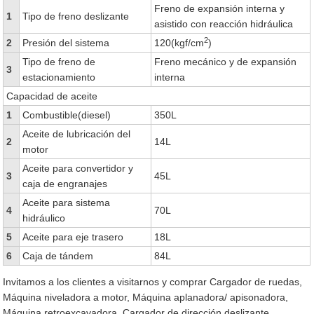
Freno de expansión interna y
1
Tipo de freno deslizante
asistido con reacción hidráulica
2
2
Presión del sistema
120(kgf/cm
)
Tipo de freno de
Freno mecánico y de expansión
3
estacionamiento
interna
Capacidad de aceite
1
Combustible(diesel)
350L
Aceite de lubricación del
2
14L
motor
Aceite para convertidor y
3
45L
caja de engranajes
Aceite para sistema
4
70L
hidráulico
5
Aceite para eje trasero
18L
6
Caja de tándem
84L
Invitamos a los clientes a visitarnos y comprar Cargador de ruedas,
Máquina niveladora a motor, Máquina aplanadora/ apisonadora,
Máquina retroexcavadora, Cargador de dirección deslizante,