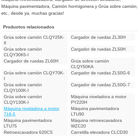
Máquina pavimentadora, Camión hormigonera y Grúa sobre camión,
etc., desde ya, muchas gracias!
Productos relacionados
Grúa sobre camión CLQY25K-
Cargador de ruedas ZL30H
II
Grúa sobre camión
Cargador de ruedas ZL50H
CLQY30K5-I
Cargador de ruedas ZL60H
Grúa sobre camión
CLQY50KA
Grúa sobre camión CLQY70K-
Cargador de ruedas ZL50G-6
I
Grúa sobre camión
Cargador de ruedas ZL50G-7
CLQY100K-I
Grúa sobre camión
Máquina niveladora a motor
CLQY130K-I
PY220H
Máquina niveladora a motor
Máquina pavimentadora
718-5
LTU90
Máquina pavimentadora
Máquina retroexcavadora
LTU75
WZC20
Retroexcavadora 620CS
Carretilla elevadora CLCD30