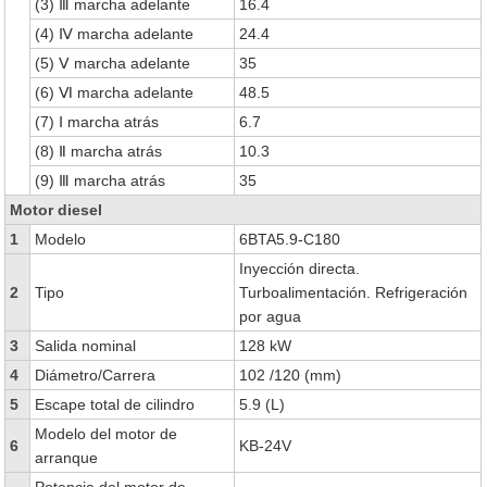
(3) Ⅲ marcha adelante
16.4
(4) Ⅳ marcha adelante
24.4
(5) Ⅴ marcha adelante
35
(6) Ⅵ marcha adelante
48.5
(7) Ⅰ marcha atrás
6.7
(8) Ⅱ marcha atrás
10.3
(9) Ⅲ marcha atrás
35
Motor diesel
1
Modelo
6BTA5.9-C180
Inyección directa.
2
Tipo
Turboalimentación. Refrigeración
por agua
3
Salida nominal
128 kW
4
Diámetro/Carrera
102 /120 (mm)
5
Escape total de cilindro
5.9 (L)
Modelo del motor de
6
KB-24V
arranque