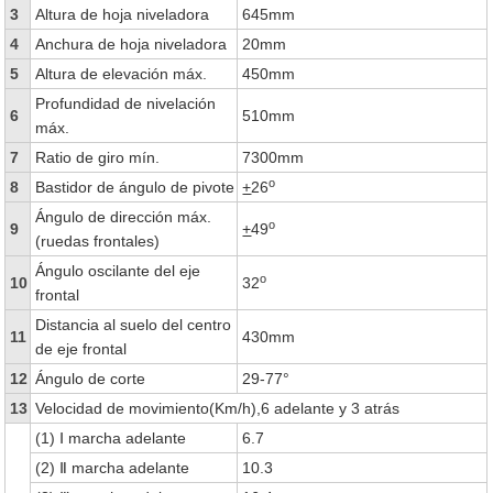
3
Altura de hoja niveladora
645mm
4
Anchura de hoja niveladora
20mm
5
Altura de elevación máx.
450mm
Profundidad de nivelación
6
510mm
máx.
7
Ratio de giro mín.
7300mm
o
8
Bastidor de ángulo de pivote
+
26
Ángulo de dirección máx.
o
9
+
49
(ruedas frontales)
Ángulo oscilante del eje
o
10
32
frontal
Distancia al suelo del centro
11
430mm
de eje frontal
12
Ángulo de corte
29-77°
13
Velocidad de movimiento(Km/h),6 adelante y 3 atrás
(1) Ⅰ marcha adelante
6.7
(2) Ⅱ marcha adelante
10.3