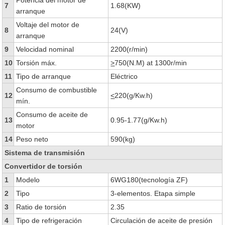
Potencia del motor de
7
1.68(KW)
arranque
Voltaje del motor de
8
24(V)
arranque
9
Velocidad nominal
2200(r/min)
10
Torsión máx.
>
750(N.M) at 1300r/min
11
Tipo de arranque
Eléctrico
Consumo de combustible
12
<
220(g/Kw.h)
mín.
Consumo de aceite de
13
0.95-1.77(g/Kw.h)
motor
14
Peso neto
590(kg)
Sistema de transmisión
Convertidor de torsión
1
Modelo
6WG180(tecnología ZF)
2
Tipo
3-elementos. Etapa simple
3
Ratio de torsión
2.35
4
Tipo de refrigeración
Circulación de aceite de presión