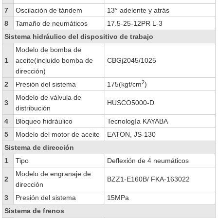
7
Oscilación de tándem
13° adelente y atrás
8
Tamaño de neumáticos
17.5-25-12PR L-3
Sistema hidráulico del dispositivo de trabajo
Modelo de bomba de
1
aceite(incluido bomba de
CBGj2045/1025
dirección)
2
2
Presión del sistema
175(kgf/cm
)
Modelo de válvula de
3
HUSCO5000-D
distribución
4
Bloqueo hidráulico
Tecnología KAYABA
5
Modelo del motor de aceite
EATON, JS-130
Sistema de dirección
1
Tipo
Deflexión de 4 neumáticos
Modelo de engranaje de
2
BZZ1-E160B/ FKA-163022
dirección
3
Presión del sistema
15MPa
Sistema de frenos