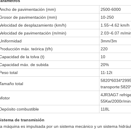
arámetros
Ancho de pavimentación (mm)
2500-6000
Grosor de pavimentación (mm)
10-250
Velocidad de desplazamiento (km/h)
1.55~4.62 km/h
Velocidad de pavimentación (m/min)
2.03~6.07 m/mi
Uniformidad
3mm/3m
Producción máx. teórica (t/h)
220
Capacidad de la tolva (t)
10
Capacidad máx. de subida
20%
Peso total
11-12t
5820*6034*2995
Tamaño total
transporte:582
4JR3AG7 refrige
Motor
55Kw/2000r/min
Depósito combustible
118L
istema de transmisión
a máquina es impulsada por un sistema mecánico y un sistema hidráuli