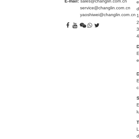
E-mail:
sales@changlin.com.cn
e
service@changlin.com.cn
d
yaoshiwei@changlin.com.cn
1
2
3
4
D
E
e
D
E
c
S
E
l
T
L
d