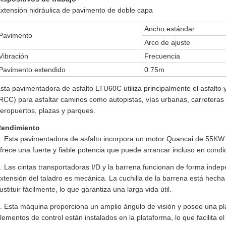
xtensión hidráulica de pavimento de doble capa
Ancho estándar
Pavimento
Arco de ajuste
Vibración
Frecuencia
Pavimento extendido
0.75m
sta pavimentadora de asfalto LTU60C utiliza principalmente el asfalto
RCC) para asfaltar caminos como autopistas, vías urbanas, carreteras de
eropuertos, plazas y parques.
Rendimiento
. Esta pavimentadora de asfalto incorpora un motor Quancai de 55KW 
frece una fuerte y fiable potencia que puede arrancar incluso en cond
. Las cintas transportadoras I/D y la barrena funcionan de forma inde
xtensión del taladro es mecánica. La cuchilla de la barrena está hech
ustituir fácilmente, lo que garantiza una larga vida útil.
. Esta máquina proporciona un amplio ángulo de visión y posee una pla
lementos de control están instalados en la plataforma, lo que facilita e