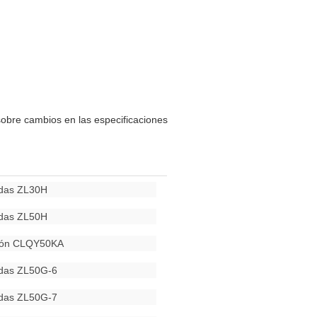
sobre cambios en las especificaciones
edas ZL30H
edas ZL50H
ión CLQY50KA
edas ZL50G-6
edas ZL50G-7