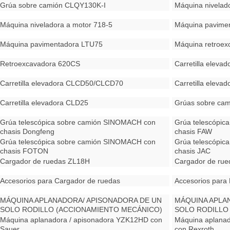
Grúa sobre camión CLQY130K-I
Máquina nivelad
Máquina niveladora a motor 718-5
Máquina pavime
Máquina pavimentadora LTU75
Máquina retroe
Retroexcavadora 620CS
Carretilla eleva
Carretilla elevadora CLCD50/CLCD70
Carretilla elev
Carretilla elevadora CLD25
Grúas sobre cam
Grúa telescópica sobre camión SINOMACH con
Grúa telescópic
chasis Dongfeng
chasis FAW
Grúa telescópica sobre camión SINOMACH con
Grúa telescópic
chasis FOTON
chasis JAC
Cargador de ruedas ZL18H
Cargador de rue
Accesorios para Cargador de ruedas
Accesorios para 
MÁQUINA APLANADORA/ APISONADORA DE UN
MÁQUINA APLA
SOLO RODILLO (ACCIONAMIENTO MECÁNICO)
SOLO RODILLO
GYS122J con Rexroth
GYS122J con Sa
Máquina aplanadora / apisonadora YZK12HD con
Máquina aplana
Sauer
con Rexroth