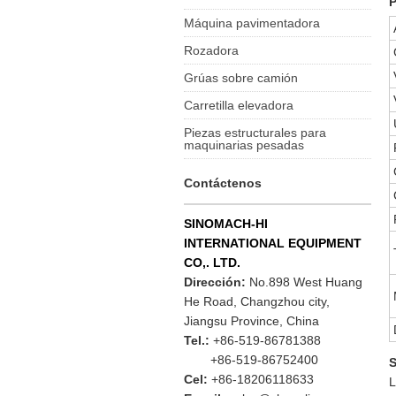
P
Máquina pavimentadora
Rozadora
Grúas sobre camión
Carretilla elevadora
Piezas estructurales para
maquinarias pesadas
Contáctenos
SINOMACH-HI
INTERNATIONAL EQUIPMENT
CO,. LTD.
Dirección:
No.898 West Huang
He Road, Changzhou city,
Jiangsu Province, China
Tel.:
+86-519-86781388
+86-519-86752400
S
Cel:
+86-18206118633
L