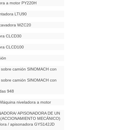
ora a motor PY220H
ntadora LTU90
xcavadora WZC20
dora CLCD30
adora CLCD100
ión
a sobre camión SINOMACH con
a sobre camión SINOMACH con
das 948
Máquina niveladora a motor
NADORA/ APISONADORA DE UN
 (ACCIONAMIENTO MECÁNICO)
uer
dora / apisonadora GYS142JD