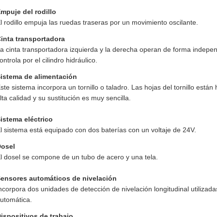
mpuje del rodillo
l rodillo empuja las ruedas traseras por un movimiento oscilante.
inta transportadora
a cinta transportadora izquierda y la derecha operan de forma indepe
ontrola por el cilindro hidráulico.
istema de alimentación
ste sistema incorpora un tornillo o taladro. Las hojas del tornillo est
lta calidad y su sustitución es muy sencilla.
istema eléctrico
l sistema está equipado con dos baterías con un voltaje de 24V.
Dosel
l dosel se compone de un tubo de acero y una tela.
ensores automáticos de nivelación
ncorpora dos unidades de detección de nivelación longitudinal utilizadas
utomática.
ispositivos de trabajo