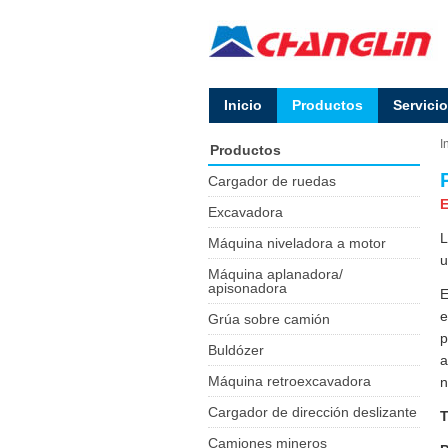
Inicio
Productos
Servicio
I
Productos
Cargador de ruedas
E
Excavadora
L
Máquina niveladora a motor
u
Máquina aplanadora/
apisonadora
E
e
Grúa sobre camión
p
Buldózer
a
Máquina retroexcavadora
n
Cargador de dirección deslizante
T
Camiones mineros