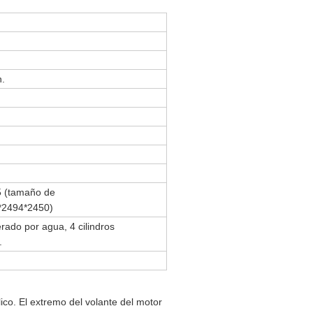
n.
 (tamaño de
0*2494*2450)
rado por agua, 4 cilindros
.
co. El extremo del volante del motor