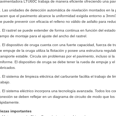
avimentadora LTU60C trabaja de manera eficiente ofreciendo una pavi
. Las unidades de detección automática de nivelación montados en la
acen que el pavimento alcance la uniformidad exigida entorno a 3mm/3
e puede prevenir con eficacia el relleno no válido de asfalto para reduc
. El rastrel se puede extender de forma continua en función del estado
iempo de montaje para el ajuste del ancho del rastrel.
. El dispositivo de oruga cuenta con una fuerte capacidad, fuerza de tr
e empuje de la oruga utiliza la flotación y posee una estructura regulab
ransporte estable. Circula sin problemas por el pavimento, incluso si la 
niforme. El dispositivo de oruga se debe tener la rueda de empuje y 
ubricados.
. El sistema de limpieza eléctrica del carburante facilita el trabajo de 
rabajo.
. El sistema eléctrico incorpora una tecnología avanzada. Todos los c
onexión se deben reflejar en un diagrama de circuito de modo que los
ápidamente.
iezas importantes