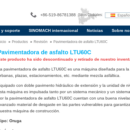
+86-519-86781388
Sitios Globales:
Españo
 y soporte
SINOMACH internacional
Noticias
Sobre no
nicio
Productos
Revisión
Pavimentadora de asfalto LTU60C
Pavimentadora de asfalto LTU60C
ste producto ha sido descontinuado y retirado de nuestro invent
a pavimentadora de asfalto LTU60C es una máquina diseñada para la c
rbanas, plazas, estacionamientos, etc. mediante mezcla asfáltica.
quipado con doble pavimento hidráulico de extensión y la unidad de ni
sta máquina es impulsada tanto por un sistema mecánico y un sistema 
or la pavimentadora de asfalto LTU60C cuentan con una buena nivelació
vanzado material de desgaste en las partes vulnerables para garantiz
uestra máquina de construcción.
ipo: Oruga