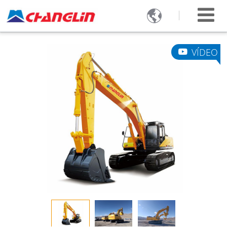

VÍDEO