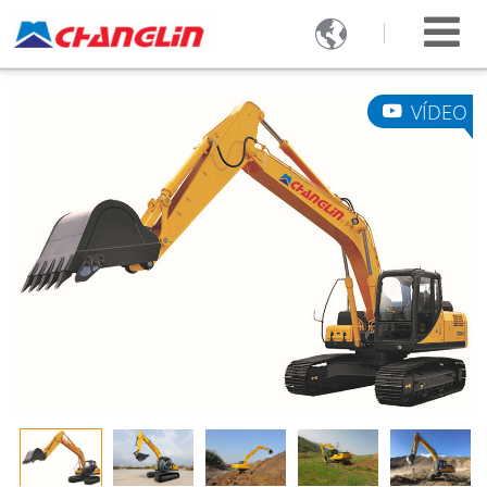

VÍDEO