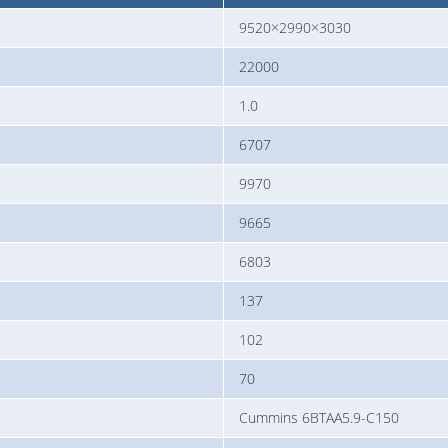
9520×2990×3030
22000
1.0
6707
9970
9665
6803
137
102
70
Cummins 6BTAA5.9-C150