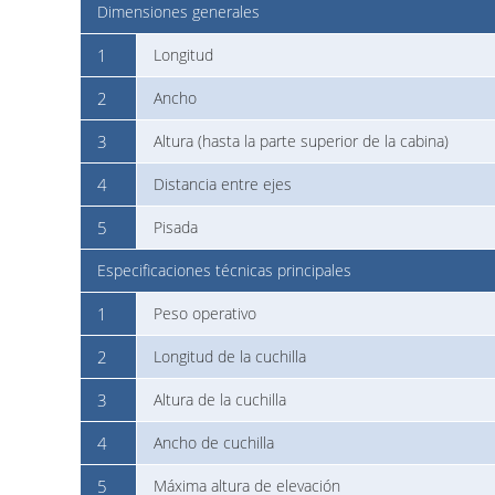
Dimensiones generales
1
Longitud
2
Ancho
3
Altura (hasta la parte superior de la cabina)
4
Distancia entre ejes
5
Pisada
Especificaciones técnicas principales
1
Peso operativo
2
Longitud de la cuchilla
3
Altura de la cuchilla
4
Ancho de cuchilla
5
Máxima altura de elevación