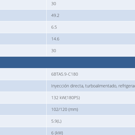
30
49.2
6.5
14.6
30
6BTA5.9-C180
Inyección directa, turboalimentado, refrigera
132 kW(180PS)
102/120 (mm)
5.9(L)
6 (kW)