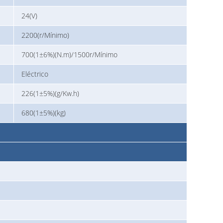
24(V)
2200(r/Mínimo)
700(1±6%)(N.m)/1500r/Mínimo
Eléctrico
226(1±5%)(g/Kw.h)
680(1±5%)(kg)