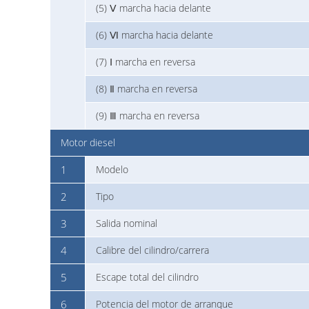
(5) Ⅴ marcha hacia delante
(6) Ⅵ marcha hacia delante
(7) Ⅰ marcha en reversa
(8) Ⅱ marcha en reversa
(9) Ⅲ marcha en reversa
Motor diesel
1
Modelo
2
Tipo
3
Salida nominal
4
Calibre del cilindro/carrera
5
Escape total del cilindro
6
Potencia del motor de arranque