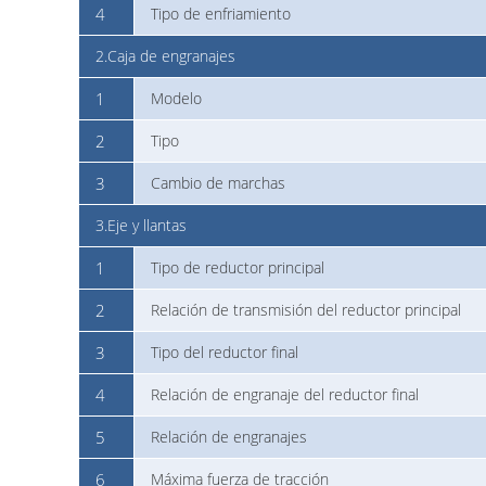
4
Tipo de enfriamiento
2.Caja de engranajes
1
Modelo
2
Tipo
3
Cambio de marchas
3.Eje y llantas
1
Tipo de reductor principal
2
Relación de transmisión del reductor principal
3
Tipo del reductor final
4
Relación de engranaje del reductor final
5
Relación de engranajes
6
Máxima fuerza de tracción