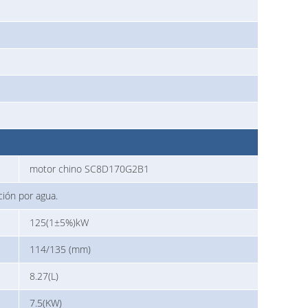
motor chino SC8D170G2B1
ción por agua.
125(1±5%)kW
114/135 (mm)
8.27(L)
7.5(KW)