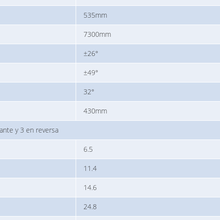
535mm
7300mm
±26°
±49°
32°
430mm
ante y 3 en reversa
6.5
11.4
14.6
24.8