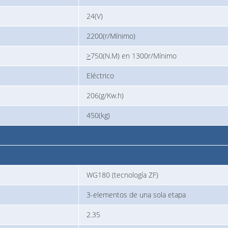
24(V)
2200(r/Mínimo)
>
750(N.M) en 1300r/Mínimo
Eléctrico
206(g/Kw.h)
450(kg)
WG180 (tecnología ZF)
3-elementos de una sola etapa
2.35