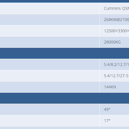
Cummins QS
268KW@2100
12500×330
28000KG
5.4/8.2/12.7/
5.4/12.7/27-5
144KN
49°
17°