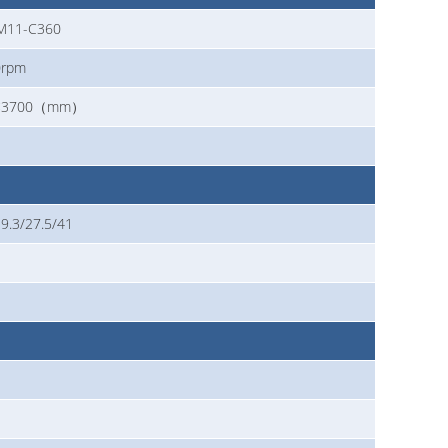
M11-C360
rpm
0×3700（mm）
19.3/27.5/41