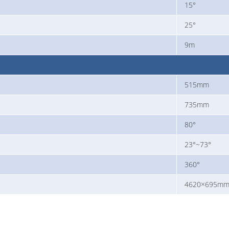
15°
25°
9m
515mm
735mm
80°
23°~73°
360°
4620×695m